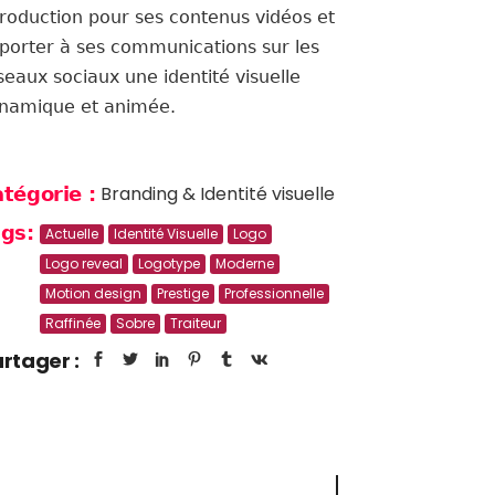
troduction pour ses contenus vidéos et
porter à ses communications sur les
seaux sociaux une identité visuelle
namique et animée.
Branding & Identité visuelle
tégorie :
gs:
Actuelle
Identité Visuelle
Logo
Logo reveal
Logotype
Moderne
Motion design
Prestige
Professionnelle
Raffinée
Sobre
Traiteur
rtager :