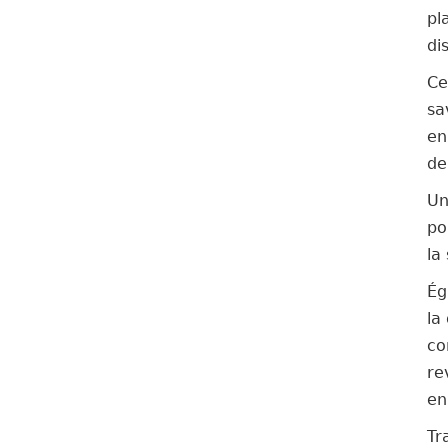
pl
di
Ce
sa
en
de
Un
po
la
Ég
la
co
re
en
Tr