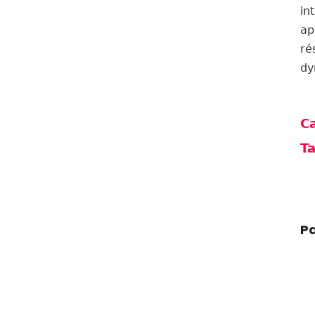
in
ap
ré
dy
Ca
Ta
Pa