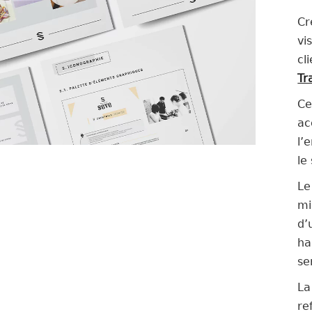
Cr
vi
cl
Tr
Ce
ac
l’
le
Le
mi
d’
ha
se
La
re