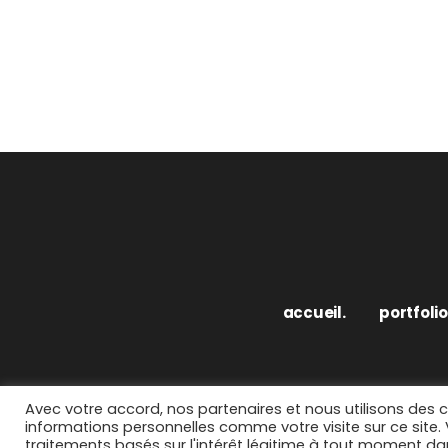
accueil.
portfolio
Avec votre accord, nos partenaires et nous utilisons des 
informations personnelles comme votre visite sur ce site
traitements basés sur l'intérêt légitime à tout moment dan