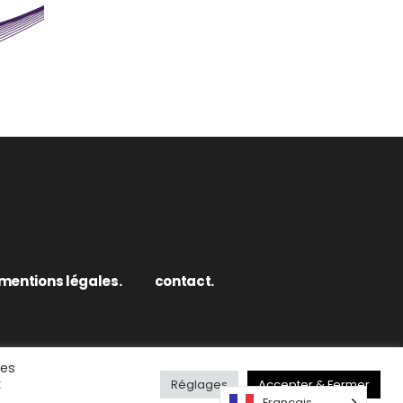
mentions légales.
contact.
des
x
Réglages
Accepter & Fermer
Français