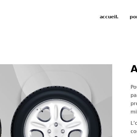
accueil.
por
A
Po
pa
p
mi
L’
co