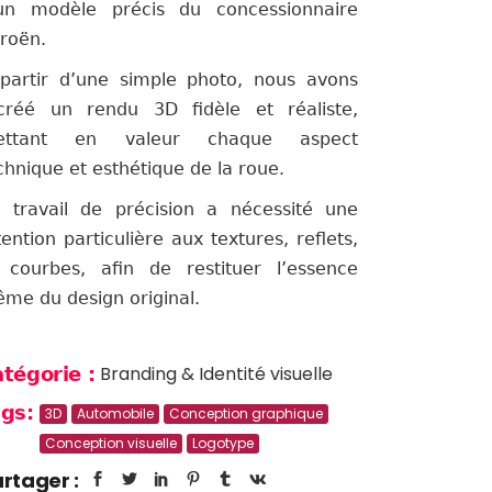
un modèle précis du concessionnaire
troën.
partir d’une simple photo, nous avons
créé un rendu 3D fidèle et réaliste,
ettant en valeur chaque aspect
chnique et esthétique de la roue.
 travail de précision a nécessité une
tention particulière aux textures, reflets,
 courbes, afin de restituer l’essence
me du design original.
Branding & Identité visuelle
tégorie :
gs:
3D
Automobile
Conception graphique
Conception visuelle
Logotype
rtager :