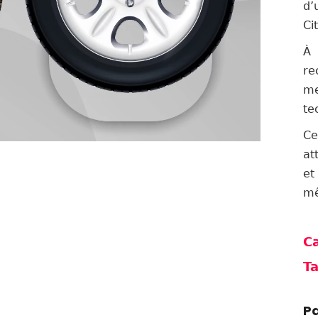
d’
Ci
À 
re
m
te
Ce
at
et
mê
Ca
Ta
Pa