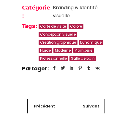
Branding & Identité
Catégorie
visuelle
:
Tags:
Carte de visite
Coloré
Conception visuelle
Création graphique
Dynamique
Fluide
Moderne
Plomberie
Professionnelle
Salle de bain
Partager :
Précédent
Suivant