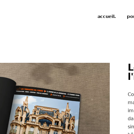
accueil.
por
L
l
Co
ma
im
da
si