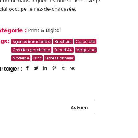
timent dans lequel les bureaux du siège
cial occupe le rez-de-chaussée.
Print & Digital
tégorie :
gs:
Agence immobilière
Brochure
Corporate
Création graphique
Encart A4
Magazine
Moderne
Print
Professionnelle
rtager :
Suivant