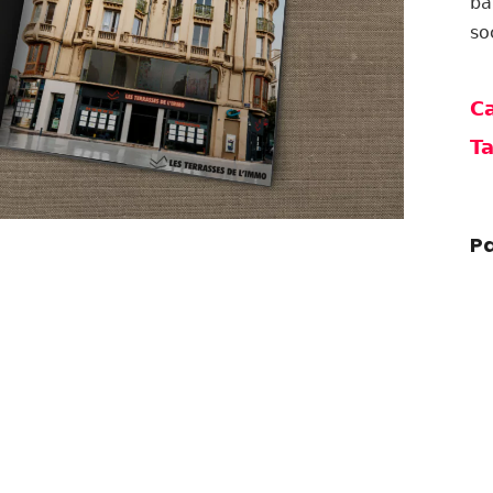
bâ
so
Ca
Ta
Pa