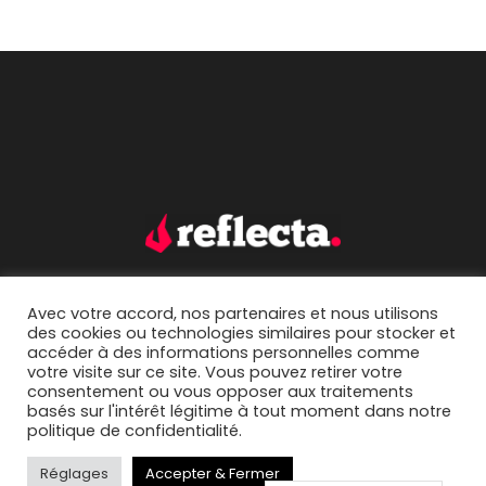
Avec votre accord, nos partenaires et nous utilisons
accueil.
portfolio.
des cookies ou technologies similaires pour stocker et
accéder à des informations personnelles comme
mentions légales.
contact.
votre visite sur ce site. Vous pouvez retirer votre
consentement ou vous opposer aux traitements
basés sur l'intérêt légitime à tout moment dans notre
politique de confidentialité.
Réglages
Accepter & Fermer