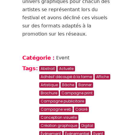
univers graphiques pour chacun des
artistes se représentant lors du
festival et avons décliné ces visuels
sur des formats adaptés à la
promotion sur les réseaux.
Event
Catégorie :
Tags:
Abstrait
Actuelle
Adhésif découpé à la forme
Affiche
Artistique
Bâche
Banner
Brochure
Campagne print
Campagne publicitaire
Campagne web
Coloré
Conception visuelle
Création graphique
Digital
Évènement
Évènementiel
Event