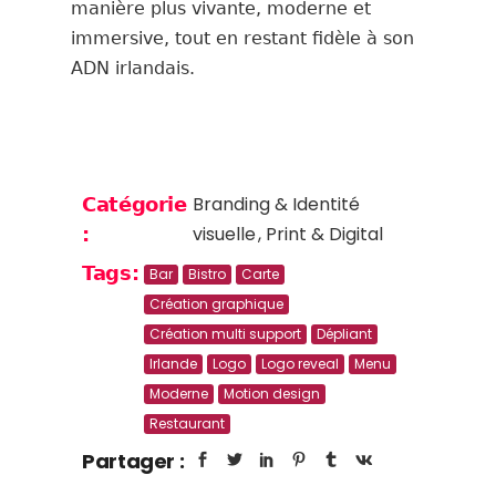
manière plus vivante, moderne et
immersive, tout en restant fidèle à son
ADN irlandais.
Branding & Identité
Catégorie
visuelle
Print & Digital
:
Tags:
Bar
Bistro
Carte
Création graphique
Création multi support
Dépliant
Irlande
Logo
Logo reveal
Menu
Moderne
Motion design
Restaurant
Partager :