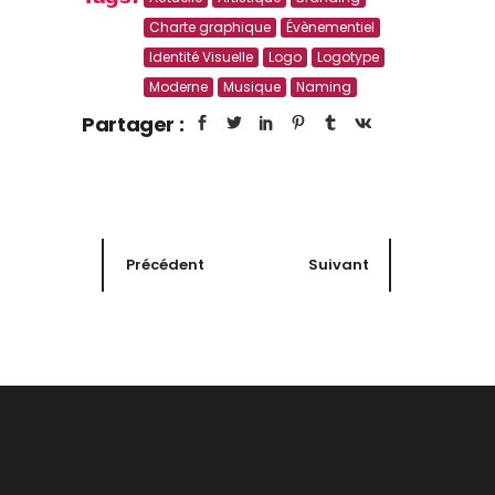
Charte graphique
Évènementiel
Identité Visuelle
Logo
Logotype
Moderne
Musique
Naming
Partager :
Précédent
Suivant