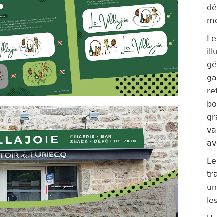
dé
me
Le
il
gé
ga
re
bo
gr
va
av
Le
tr
un
le