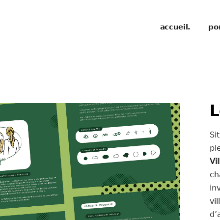
accueil.
por
L
Si
pl
Vil
ch
in
vi
d’