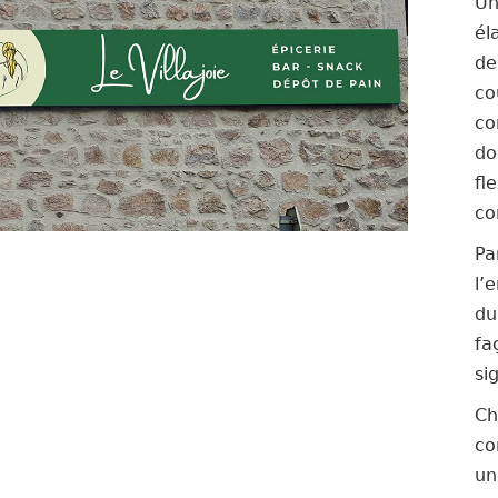
U
él
de
co
co
do
fl
co
Pa
l’
du
fa
si
Ch
co
un