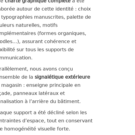
ne
charte graphique complète
a été
aborée autour de cette identité : choix
 typographies manuscrites, palette de
uleurs naturelles, motifs
mplémentaires (formes organiques,
odles…), assurant cohérence et
exibilité sur tous les supports de
mmunication.
rallèlement, nous avons conçu
ensemble de la
signalétique extérieure
 magasin : enseigne principale en
çade, panneaux latéraux et
gnalisation à l’arrière du bâtiment.
aque support a été décliné selon les
ntraintes d’espace, tout en conservant
e homogénéité visuelle forte.