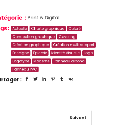
Print & Digital
tégorie :
gs:
Actuelle
Charte graphique
Coloré
Conception graphique
Covering
Création graphique
Création multi support
Enseigne
Épicerie
Identité Visuelle
Logo
Logotype
Moderne
Panneau dibond
Panneau PVC
rtager :
Suivant