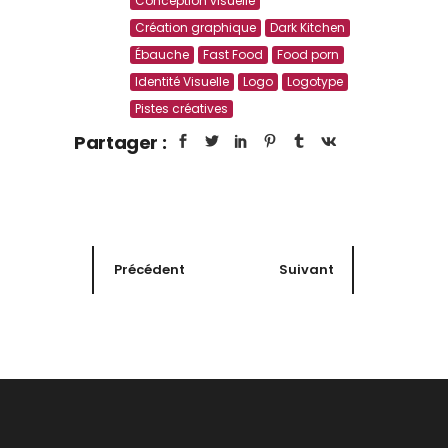
Conception visuelle
Création graphique
Dark Kitchen
Ébauche
Fast Food
Food porn
Identité Visuelle
Logo
Logotype
Pistes créatives
Partager :
Précédent
Suivant