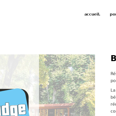
accueil.
por
B
Ré
po
La
bé
ré
co