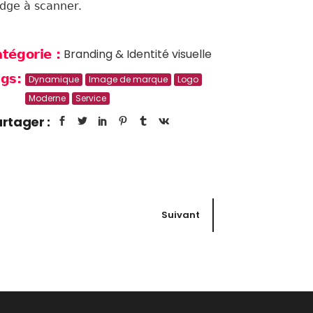
dge à scanner.
Branding & Identité visuelle
tégorie :
gs:
Dynamique
Image de marque
Logo
Moderne
Service
rtager :
Suivant