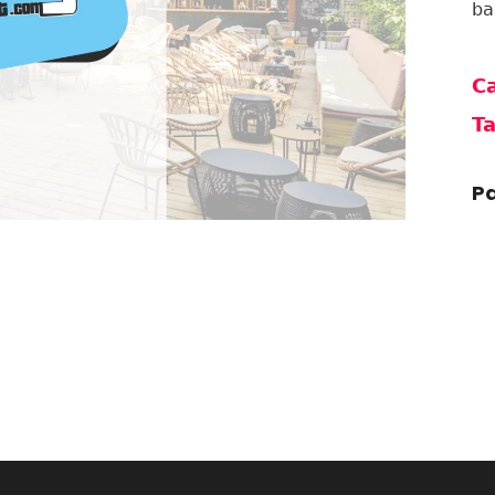
ba
Ca
Ta
Pa