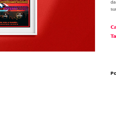
da
su
Ca
Ta
Pa