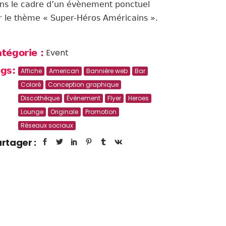
ns le cadre d’un évènement ponctuel
r le thème « Super-Héros Américains ».
Event
tégorie :
gs:
Affiche
American
Bannière web
Bar
Coloré
Conception graphique
Discothèque
Évènement
Flyer
Heroes
Lounge
Originale
Promotion
Réseaux sociaux
rtager :