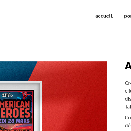
accueil.
por
A
Cr
cl
di
Ta
Co
dé