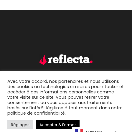
Avec votre accord, nos partenaires et nous utilisons
accueil.
portfolio.
des cookies ou technologies similaires pour stocker et
accéder à des informations personnelles comme
mentions légales.
contact.
votre visite sur ce site. Vous pouvez retirer votre
consentement ou vous opposer aux traitements
basés sur l'intérêt légitime à tout moment dans notre
politique de confidentialité.
Réglages
Accepter & Fermer