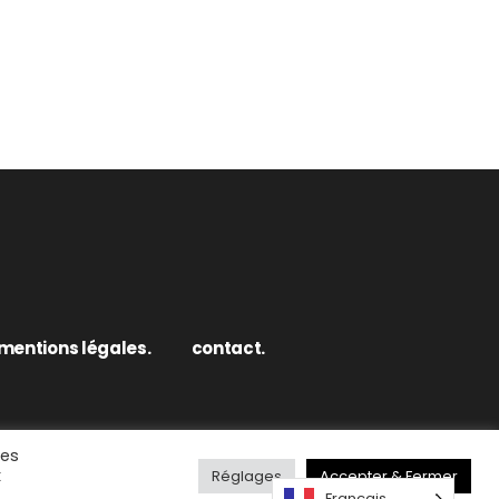
mentions légales.
contact.
des
x
Réglages
Accepter & Fermer
Français