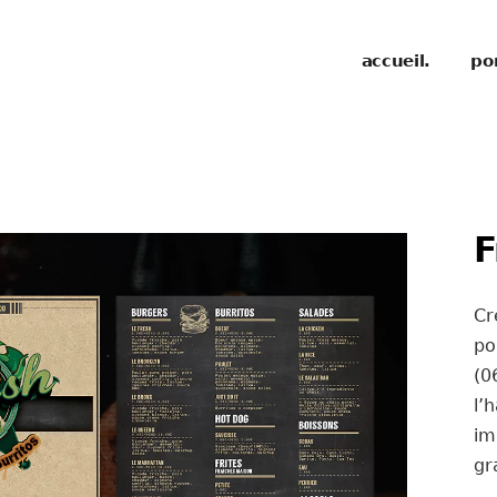
accueil.
por
F
Cr
po
(
l’
im
gr