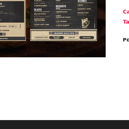
Ca
Ta
Pa