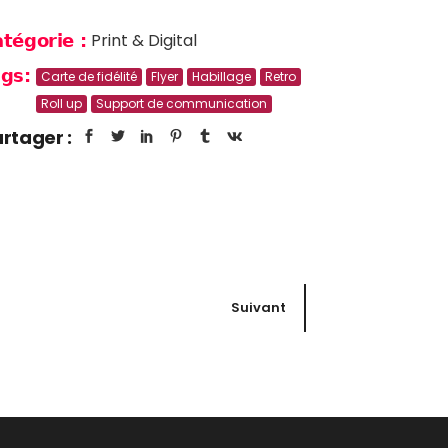
Print & Digital
tégorie :
gs:
Carte de fidélité
Flyer
Habillage
Retro
Roll up
Support de communication
rtager :
Suivant