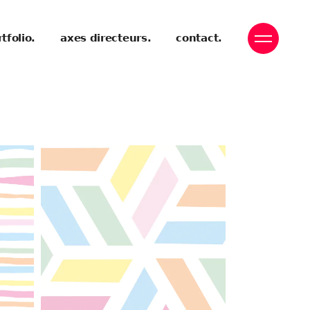
tfolio.
axes directeurs.
contact.