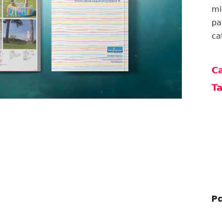
mi
pa
ca
Ca
Ta
Pa