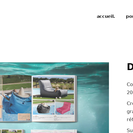
accueil.
por
D
Co
20
C
gr
ré
Su