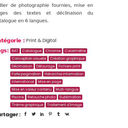
llier de photographie fournies, mise en
ges des textes et déclinaison du
talogue en 6 langues.
Print & Digital
tégorie :
gs:
BAT
Catalogue
Chromie
Colorimétrie
Conception visuelle
Création graphique
Déclinaison
Détourage
Fichiers print
Forte pagination
Hiérarchie information
International
Mise en page
Mise en valeur contenu
Multi-langue
Piscine
Retouche photo
Sublimation
Thème graphique
Traitement d'image
rtager :