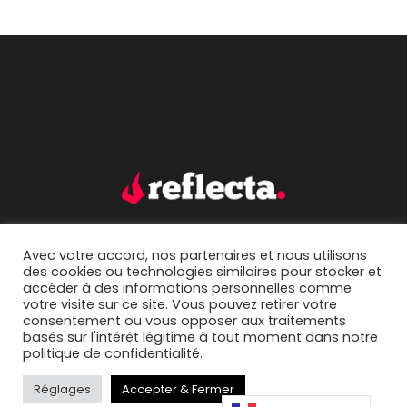
Avec votre accord, nos partenaires et nous utilisons
accueil.
portfolio.
des cookies ou technologies similaires pour stocker et
accéder à des informations personnelles comme
mentions légales.
contact.
votre visite sur ce site. Vous pouvez retirer votre
consentement ou vous opposer aux traitements
basés sur l'intérêt légitime à tout moment dans notre
politique de confidentialité.
Réglages
Accepter & Fermer