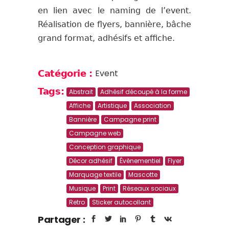
en lien avec le naming de l’event.
Réalisation de flyers, bannière, bâche
grand format, adhésifs et affiche.
Event
Catégorie :
Tags:
Abstrait
Adhésif découpé à la forme
Affiche
Artistique
Association
Bannière
Campagne print
Campagne web
Conception graphique
Décor adhésif
Évènementiel
Flyer
Marquage textile
Mascotte
Musique
Print
Réseaux sociaux
Retro
Sticker autocollant
Partager :