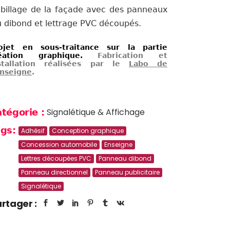
billage de la façade avec des panneaux
u dibond et lettrage PVC découpés.
ojet en sous-traitance sur la partie
réation graphique.
Fabrication et
stallation réalisées par le
Labo de
enseigne
.
Signalétique & Affichage
tégorie :
gs:
Adhésif
Conception graphique
Concession automobile
Enseigne
Lettres découpées PVC
Panneau dibond
Panneau directionnel
Panneau publicitaire
Signalétique
rtager :