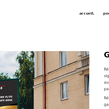
accueil.
por
G
Ré
s
au
pa
Ré
ga