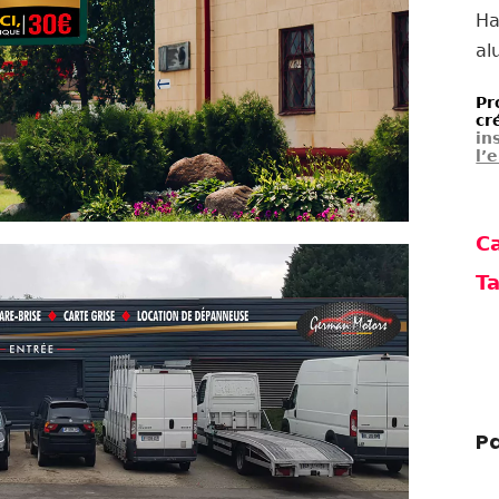
Ha
al
Pr
c
in
l’
Ca
Ta
Pa