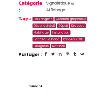
Signalétique &
Catégorie
Affichage
:
Tags:
Boulangerie
Création graphique
Décor adhésif
Dépoli
Drapeau
Habillage
Installation
Panneau dibond
Panneau PVC
Plexiglass
Raffinée
Partager :
Suivant